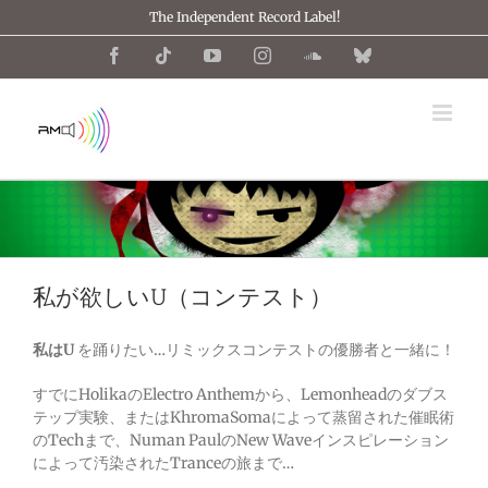
Skip
The Independent Record Label!
to
content
Facebook
Tiktok
YouTube
Instagram
SoundCloud
Bluesky
私が欲しいU（コンテスト）
私はU
を踊りたい…リミックスコンテストの優勝者と一緒に！
すでにHolikaのElectro Anthemから、Lemonheadのダブス
テップ実験、またはKhromaSomaによって蒸留された催眠術
のTechまで、Numan PaulのNew Waveインスピレーション
によって汚染されたTranceの旅まで…