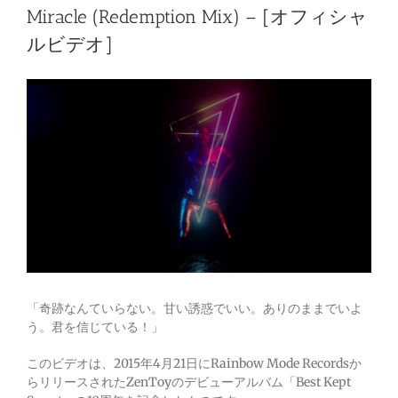
Miracle (Redemption Mix) – [オフィシャ
ルビデオ]
「奇跡なんていらない。甘い誘惑でいい。ありのままでいよ
う。君を信じている！」
このビデオは、2015年4月21日にRainbow Mode Recordsか
らリリースされたZenToyのデビューアルバム「Best Kept