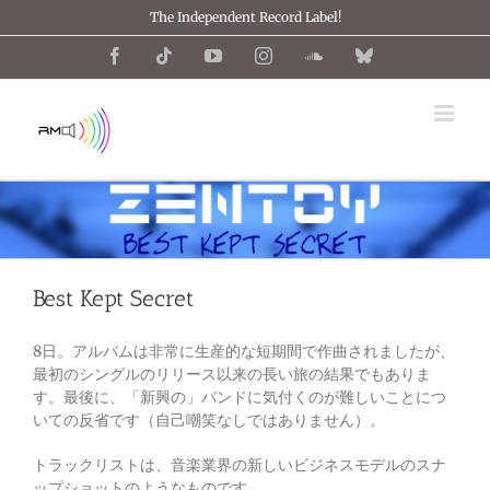
Skip
The Independent Record Label!
to
content
Facebook
Tiktok
YouTube
Instagram
SoundCloud
Bluesky
Best Kept Secret
8日。アルバムは非常に生産的な短期間で作曲されましたが、
最初のシングルのリリース以来の長い旅の結果でもありま
す。最後に、「新興の」バンドに気付くのが難しいことにつ
いての反省です（自己嘲笑なしではありません）。
トラックリストは、音楽業界の新しいビジネスモデルのスナ
ップショットのようなものです。