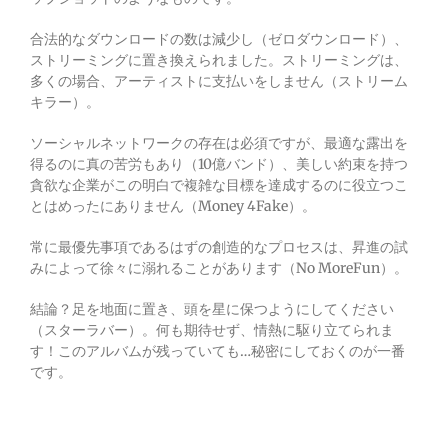
合法的なダウンロードの数は減少し（ゼロダウンロード）、
ストリーミングに置き換えられました。ストリーミングは、
多くの場合、アーティストに支払いをしません（ストリーム
キラー）。
ソーシャルネットワークの存在は必須ですが、最適な露出を
得るのに真の苦労もあり（10億バンド）、美しい約束を持つ
貪欲な企業がこの明白で複雑な目標を達成するのに役立つこ
とはめったにありません（Money 4Fake）。
常に最優先事項であるはずの創造的なプロセスは、昇進の試
みによって徐々に溺れることがあります（No MoreFun）。
結論？足を地面に置き、頭を星に保つようにしてください
（スターラバー）。何も期待せず、情熱に駆り立てられま
す！このアルバムが残っていても…秘密にしておくのが一番
です。