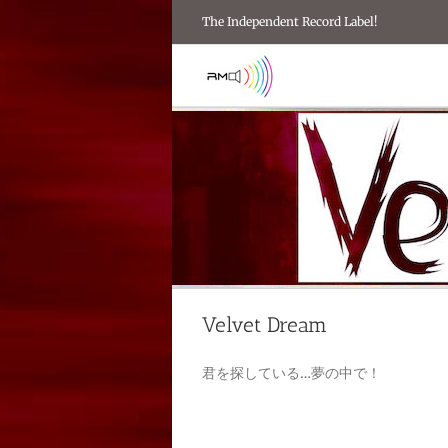
Skip
The Independent Record Label!
to
content
Velvet Dream
君を探している…夢の中で！