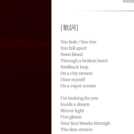
Velv
[歌詞]
You fade / You rise
You fall apart
Neon blood
Through a broken heart
Feedback loop
On a city stream
I lose myself
On a vapor screen
I’m looking for you
Inside a dream
Mirror light
Fire gleam
Your face breaks through
The data stream