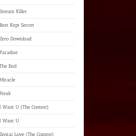
Stream Killer
Best Kept Secret
Zero Download
Paradise
The End
Miracle
Freak
I Want U (The Contest)
I Want U
Zentai Love (The Contest)