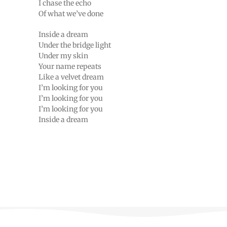
I chase the echo
Of what we’ve done
Inside a dream
Under the bridge light
Under my skin
Your name repeats
Like a velvet dream
I’m looking for you
I’m looking for you
I’m looking for you
Inside a dream