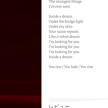
The strangest things
I’ve ever seen
Inside a dream
Under the bridge light
Under my skin
Your name repeats
Like a velvet dream
I’m looking for you
I’m looking for you
I’m looking for you
Inside a dream
You rise / You fade / You rise
レビュー