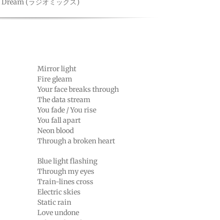
et Dream (ラジオミックス)
Mirror light
Fire gleam
Your face breaks through
The data stream
You fade / You rise
You fall apart
Neon blood
Through a broken heart
Blue light flashing
Through my eyes
Train-lines cross
Electric skies
Static rain
Love undone