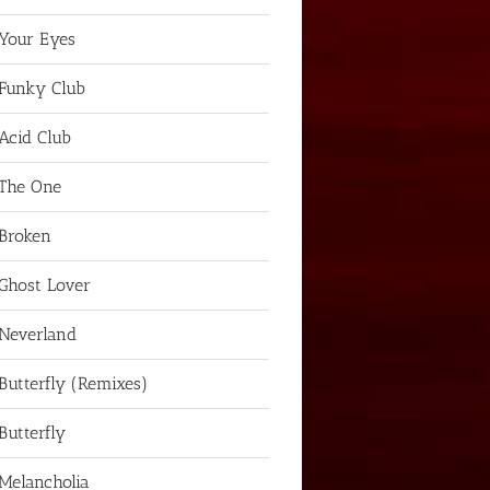
Your Eyes
Funky Club
Acid Club
The One
Broken
Ghost Lover
Neverland
Butterfly (Remixes)
Butterfly
Melancholia